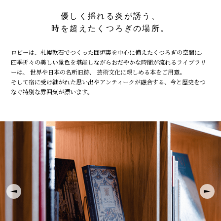
優しく揺れる炎が誘う、
時を超えたくつろぎの場所。
ロビーは、札幌軟石でつくった囲炉裏を中心に備えたくつろぎの空間に。
四季折々の美しい景色を堪能しながらおだやかな時間が流れるライブラリ
ーは、
世界や日本の名所旧跡、 芸術文化に親しめる本をご用意。
そして宿に受け継がれた思い出やアンティークが融合する、今と歴史をつ
なぐ特別な雰囲気が漂います。
v
Next