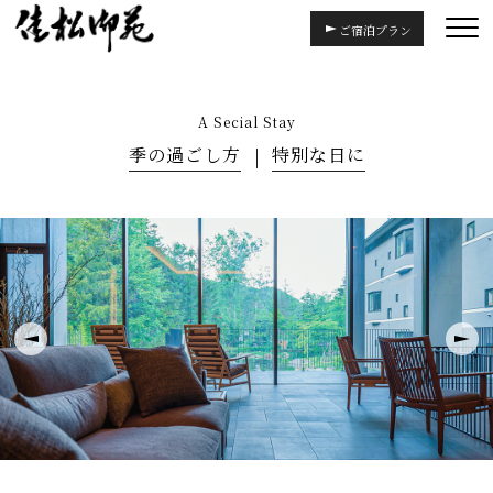
ご宿泊プラン
A Secial Stay
季の過ごし方
特別な日に
v
Next