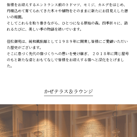
皆様をお迎えするエントランス前のトドマツ、モミジ、カエデをはじめ、
丹精込めて育てられてきた木々や植物をそのままに新たにお目見えした憩
いの庭園。
そしてこれらを取り巻きながら、ひとつになる原始の森。四季折々に、訪
れるたびに、美しい季の物語を紡いでいます。
佳松御苑は、純和風旅館として１９８９年に開業し皆様にご愛顧いただい
た歴史がございます。
そこに息づく先代の宿づくりへの思いを受け継ぎ、
２０１８年に同じ屋号
のもと新たな姿とおもてなしで皆様をお迎えする宿へと深化をとげまし
た。
かぜテラス＆ラウンジ