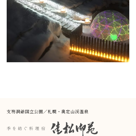
支笏洞爺国立公園／札幌・奥定山渓温泉