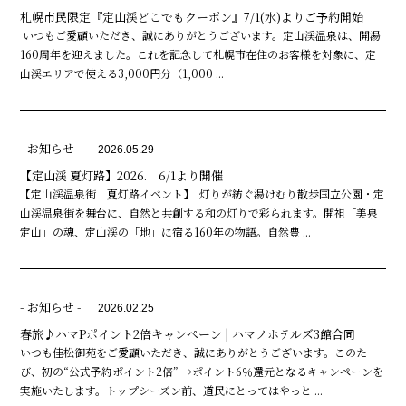
札幌市民限定『定山渓どこでもクーポン』7/1(水)よりご予約開始
いつもご愛顧いただき、誠にありがとうございます。定山渓温泉は、開湯
160周年を迎えました。これを記念して札幌市在住のお客様を対象に、定
山渓エリアで使える3,000円分（1,000 ...
- お知らせ -
2026.05.29
【定山渓 夏灯路】2026. 6/1より開催
【定山渓温泉街 夏灯路イベント】 灯りが紡ぐ湯けむり散歩国立公園・定
山渓温泉街を舞台に、自然と共創する和の灯りで彩られます。開祖「美泉
定山」の魂、定山渓の「地」に宿る160年の物語。自然豊 ...
- お知らせ -
2026.02.25
春旅♪ハマPポイント2倍キャンペーン | ハマノホテルズ3館合同
いつも佳松御苑をご愛顧いただき、誠にありがとうございます。このた
び、初の“公式予約ポイント2倍” →ポイント6％還元となるキャンペーンを
実施いたします。トップシーズン前、道民にとってはやっと ...