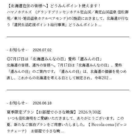
【北海道在住の皆様へ】どうみんポイント使えます！
ハマノホテルズ (グランドブリッセンホテル定山渓／奥定山渓温泉 佳松御
苑／東川･旭岳温泉ホテルベアモンテ)の3施設におきまして、北海道が行な
う「道民生活応援ポイント給付事業」どうみんポイント ...
- お知らせ -
2026.07.02
◎7月17日は「北海道みんなの日」愛称「道みんの日」
北海道の皆様、道外の皆様へ。7月17日は「北海道みんなの日」、愛称
「道みんの日」のご案内です。「道みんの日」は、北海道の価値を見つめ
直し、これからの北海道を考える日として制定され、今年202 ...
- お知らせ -
2026.06.18
夏季限定プラン【お部屋で小さな晩餐】 2026.9/30迄
いつも佳松御苑をご愛顧いただきまして、ありがとうございます。この
夏、新たなご宿泊プランをご用意いたしました。【 Piccola cena (ピッコ
ラチェーナ) お部屋で小さな晩 ...