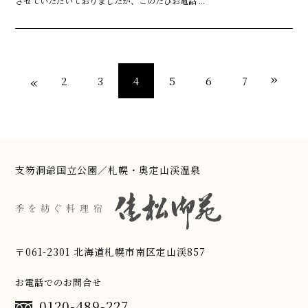
させていただいておりましたが、このたびお電話 ...
»
«
2
3
4
5
6
7
支笏洞爺国立公園／札幌・奥定山渓温泉
〒061-2301 北海道札幌市南区定山渓857
お電話でのお問合せ
0120-489-227